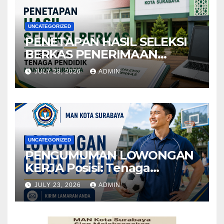
UNCATEGORIZED
PENETAPAN HASIL SELEKSI
BERKAS PENERIMAAN
TENAGA PENDIDIKMAN
JULY 28, 2026
ADMIN
KOTA SURABAYA
UNCATEGORIZED
PENGUMUMAN LOWONGAN
KERJA Posisi: Tenaga
Pendidik
JULY 23, 2026
ADMIN