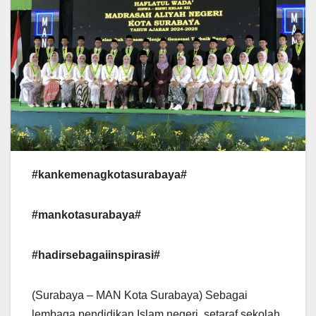
#kankemenagkotasurabaya#
#mankotasurabaya#
#hadirsebagaiinspirasi#
(Surabaya – MAN Kota Surabaya) Sebagai
lembaga pendidikan Islam negeri, setaraf sekolah