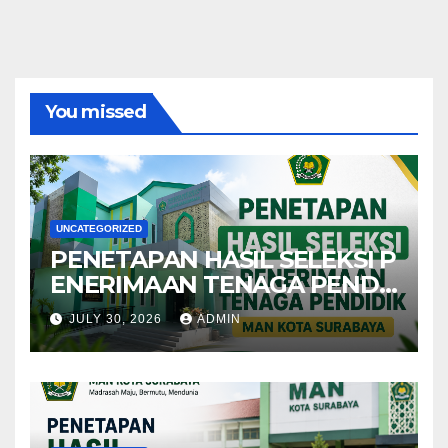
You missed
UNCATEGORIZED
PENETAPAN HASIL SELEKSI P
ENERIMAAN TENAGA PENDI
DIK MAN KOTA SURABAYA
JULY 30, 2026
ADMIN