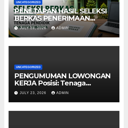
UNCATEGORIZED
PENETAPAN HASIL SELEKSI
BERKAS PENERIMAAN
TENAGA PENDIDIKMAN
JULY 28, 2026
ADMIN
KOTA SURABAYA
UNCATEGORIZED
PENGUMUMAN LOWONGAN
KERJA Posisi: Tenaga
Pendidik
JULY 23, 2026
ADMIN