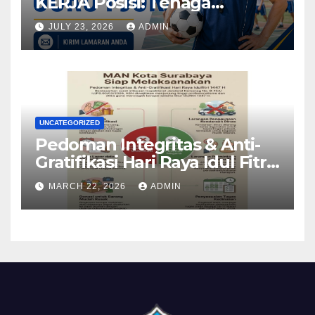
KERJA Posisi: Tenaga
Pendidik
JULY 23, 2026
ADMIN
UNCATEGORIZED
Pedoman Integritas & Anti-
Gratifikasi Hari Raya Idul Fitri
1447 H
MARCH 22, 2026
ADMIN