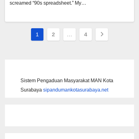
screamed “90s spreadsheet.” My…
Posts
1
2
…
4
pagination
Sistem Pengaduan Masyarakat MAN Kota
Surabaya
sipandumankotasurabaya.net