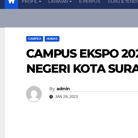
PROFIL
LAYANAN
E-PERPUS
GURU & TEND
CAMPEX
HUMAS
CAMPUS EKSPO 20
NEGERI KOTA SUR
By
admin
JAN 29, 2023