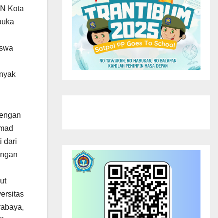
AN Kota
buka
iswa
anyak
dengan
mmad
 dari
engan
ut
ersitas
rabaya,