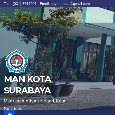
Telp. (031) 8717001 Email: sbymanesa@gmail.com
Skip
to
content
MAN KOTA
SURABAYA
Madrasah Aliyah Negeri Kota
Surabaya