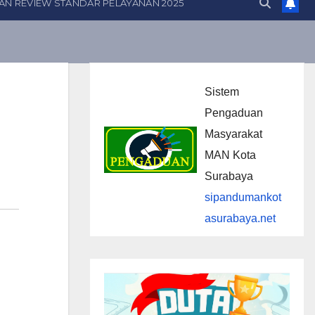
AN REVIEW STANDAR PELAYANAN 2025
Sistem
Pengaduan
Masyarakat
MAN Kota
Surabaya
sipandumankot
asurabaya.net