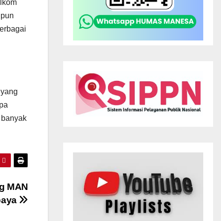
elkom
upun
berbagai
 yang
apa
h banyak
ng MAN
baya