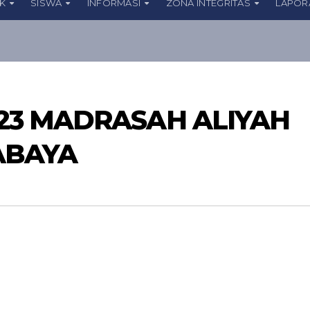
IK
SISWA
INFORMASI
ZONA INTEGRITAS
LAPOR
23 MADRASAH ALIYAH
ABAYA