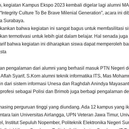
, kegiatan Kampus Ekspo 2023 kembali digelar lagi alumni M
tegrity Culture To Be Brave Milenial Generation”, acara ini di
ta Surabaya.
kan bahwa kegiatan ini sangat bagus untuk memfasilitasi s
n termotivasi untuk lebih giat dalam belajar. Hal senada juga
rif bahwa kegiatan ini diharapkan siswa dapat memperoleh b
asta
kan pengalaman dari alumni yang berhasil masuk PTN Negeri 
Aflah Syarif, S.Kom alumni teknik informatika ITS, Mas Moha
in dari sistem informasi Unesa dan Raghdah Anindya Mayasanti
rprofesi sebagai Polisi dan Brimob juga berbagi pengalaman d
asing perguruan tinggi yang diundang. Ada 12 kampus yang ik
ra lain Universitas Airlangga, UPN Veteran Jawa Timur, Univ
, Institut Sepuluh Nopember, Politeknik Elektronika Negeri Su