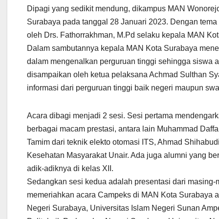
Dipagi yang sedikit mendung, dikampus MAN Wonorejo
Surabaya pada tanggal 28 Januari 2023. Dengan tema “In
oleh Drs. Fathorrakhman, M.Pd selaku kepala MAN Ko
Dalam sambutannya kepala MAN Kota Surabaya menekan
dalam mengenalkan perguruan tinggi sehingga siswa aka
disampaikan oleh ketua pelaksana Achmad Sulthan Sya
informasi dari perguruan tinggi baik negeri maupun sw
Acara dibagi menjadi 2 sesi. Sesi pertama mendengar
berbagai macam prestasi, antara lain Muhammad Daffa 
Tamim dari teknik elekto otomasi ITS, Ahmad Shihabud
Kesehatan Masyarakat Unair. Ada juga alumni yang be
adik-adiknya di kelas XII.
Sedangkan sesi kedua adalah presentasi dari masing-m
memeriahkan acara Campeks di MAN Kota Surabaya anta
Negeri Surabaya, Universitas Islam Negeri Sunan Ampel