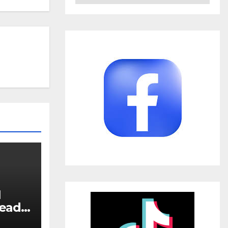
N
Head