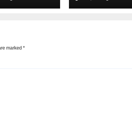
ampingan
Education
elolaan BMN
Leadership Awa
ota Surabaya
2025 in Bali
 are marked
*