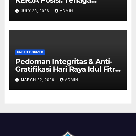
KERJA Posisi: Tenaga
Pendidik
JULY 23, 2026
ADMIN
UNCATEGORIZED
Pedoman Integritas & Anti-
Gratifikasi Hari Raya Idul Fitri
1447 H
MARCH 22, 2026
ADMIN