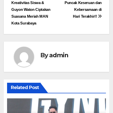
Kreativitas Siswa &
Puncak Keseruan dan
navigation
Guyon Waton Ciptakan
Kebersamaan di
Suasana Meriah MAN
Hari Terakhir!!
Kota Surabaya
By
admin
Related Post