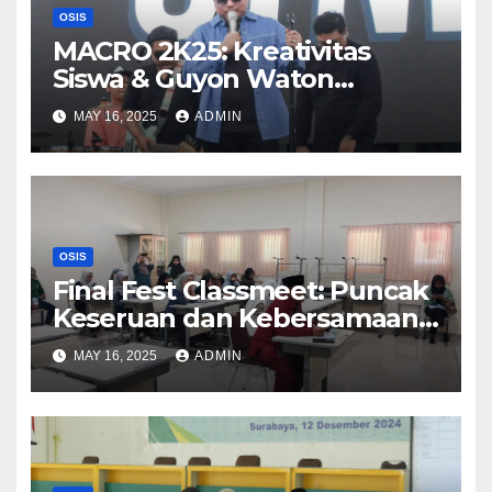
OSIS
MACRO 2K25: Kreativitas
Siswa & Guyon Waton
Ciptakan Suasana Meriah
MAY 16, 2025
ADMIN
MAN Kota Surabaya
OSIS
Final Fest Classmeet: Puncak
Keseruan dan Kebersamaan
di Hari Terakhir!!
MAY 16, 2025
ADMIN