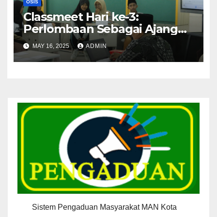
OSIS
Classmeet Hari ke-3:
Perlombaan Sebagai Ajang
Untuk Mengasah Bakat Siswa
MAY 16, 2025
ADMIN
Sistem Pengaduan Masyarakat MAN Kota