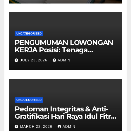
UNCATEGORIZED
PENGUMUMAN LOWONGAN
KERJA Posisi: Tenaga
Pendidik
JULY 23, 2026
ADMIN
UNCATEGORIZED
Pedoman Integritas & Anti-
Gratifikasi Hari Raya Idul Fitri
1447 H
MARCH 22, 2026
ADMIN