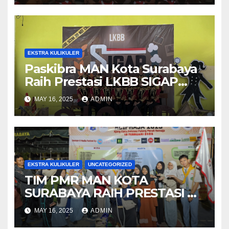
EKSTRA KULIKULER
Paskibra MAN Kota Surabaya
Raih Prestasi LKBB SIGAP
Part 5 Jawa Timur
MAY 16, 2025
ADMIN
EKSTRA KULIKULER
UNCATEGORIZED
TIM PMR MAN KOTA
SURABAYA RAIH PRESTASI DI
AJANG CIPTA PRESTASI PMR
MAY 16, 2025
ADMIN
SE-JATIM 2025