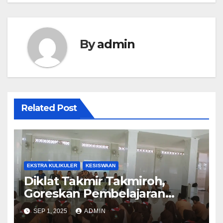
By
admin
Related Post
EKSTRA KULIKULER
KESISWAAN
Diklat Takmir Takmiroh,
Goreskan Pembelajaran
Mendalam dan Bermakna
SEP 1, 2025
ADMIN