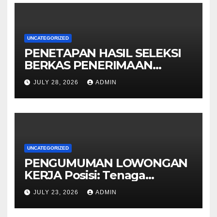
UNCATEGORIZED
PENETAPAN HASIL SELEKSI
BERKAS PENERIMAAN
TENAGA PENDIDIKMAN
JULY 28, 2026
ADMIN
KOTA SURABAYA
UNCATEGORIZED
PENGUMUMAN LOWONGAN
KERJA Posisi: Tenaga
Pendidik
JULY 23, 2026
ADMIN