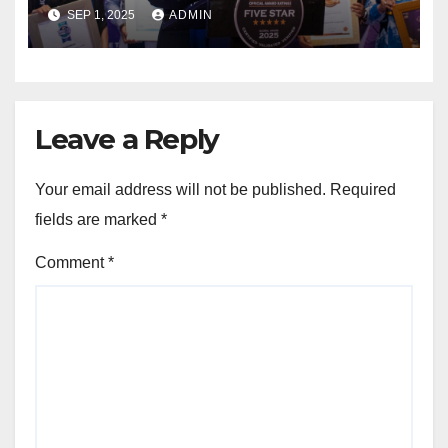
Indonesia Education
SEP 1, 2025
ADMIN
Leadership Awards 2025 in
Bali
Leave a Reply
Your email address will not be published.
Required
fields are marked
*
Comment
*