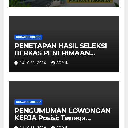
UNCATEGORIZED
PENETAPAN HASIL SELEKSI
BERKAS PENERIMAAN
TENAGA PENDIDIKMAN
JULY 28, 2026
ADMIN
KOTA SURABAYA
UNCATEGORIZED
PENGUMUMAN LOWONGAN
KERJA Posisi: Tenaga
Pendidik
JULY 23, 2026
ADMIN