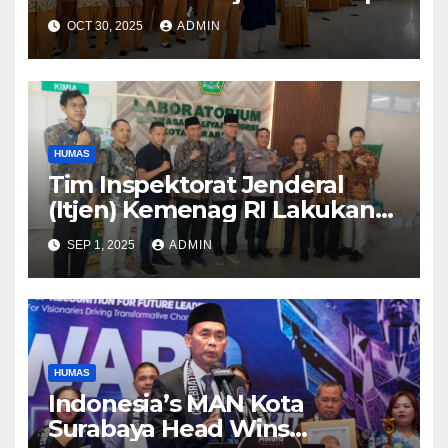
Bahaya Narkoba
OCT 30, 2025
ADMIN
HUMAS
Tim Inspektorat Jenderal
(Itjen) Kemenag RI Lakukan
Pendampingan Pengelolaan
SEP 1, 2025
ADMIN
BMN MAN Kota Surabaya
HUMAS
Indonesia’s MAN Kota
Surabaya Head Wins