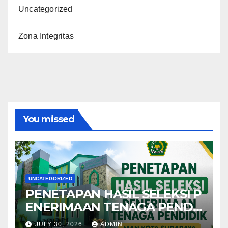
Uncategorized
Zona Integritas
You missed
UNCATEGORIZED
PENETAPAN HASIL SELEKSI P
ENERIMAAN TENAGA PENDI
DIK MAN KOTA SURABAYA
JULY 30, 2026
ADMIN