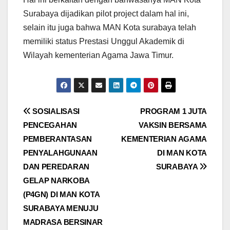
Surabaya dijadikan pilot project dalam hal ini,
selain itu juga bahwa MAN Kota surabaya telah
memiliki status Prestasi Unggul Akademik di
Wilayah kementerian Agama Jawa Timur.
Post
SOSIALISASI
PROGRAM 1 JUTA
PENCEGAHAN
VAKSIN BERSAMA
navigation
PEMBERANTASAN
KEMENTERIAN AGAMA
PENYALAHGUNAAN
DI MAN KOTA
DAN PEREDARAN
SURABAYA
GELAP NARKOBA
(P4GN) DI MAN KOTA
SURABAYA MENUJU
MADRASA BERSINAR