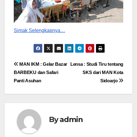
Simak Selengkapnya…
Post
MAN IKM : Gelar Bazar
Lensa : Studi Tiru tentang
BARBEKU dan Safari
SKS dari MAN Kota
navigation
Panti Asuhan
Sidoarjo
By
admin