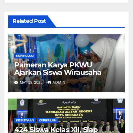
Related Post
KURIKULUM
Pameran Karya PKWU
Ajarkan Siswa Wirausaha
MAY 18, 2025
ADMIN
KESISWAAN
KURIKULUM
424 Siswa Kelas XII, Siap