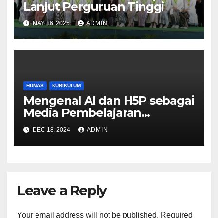
Lanjut Perguruan Tinggi
MAY 16, 2025
ADMIN
HUMAS
KURIKULUM
Mengenal AI dan H5P sebagai
Media Pembelajaran
Interaktif
DEC 18, 2024
ADMIN
Leave a Reply
Your email address will not be published.
Required