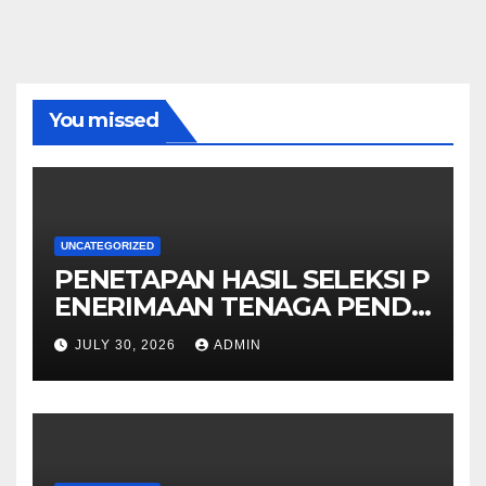
You missed
UNCATEGORIZED
PENETAPAN HASIL SELEKSI P
ENERIMAAN TENAGA PENDI
DIK MAN KOTA SURABAYA
JULY 30, 2026
ADMIN