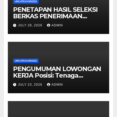
UNCATEGORIZED
PENETAPAN HASIL SELEKSI
BERKAS PENERIMAAN
TENAGA PENDIDIKMAN
JULY 28, 2026
ADMIN
KOTA SURABAYA
UNCATEGORIZED
PENGUMUMAN LOWONGAN
KERJA Posisi: Tenaga
Pendidik
JULY 23, 2026
ADMIN