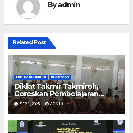
By
admin
Related Post
EKSTRA KULIKULER
KESISWAAN
Diklat Takmir Takmiroh,
Goreskan Pembelajaran
Mendalam dan Bermakna
SEP 1, 2025
ADMIN